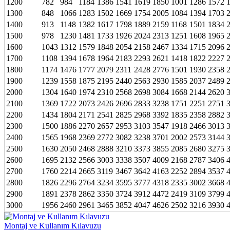
1200
782
984
1184
1386
1541
1619
1850
1001
1286
1572
1300
848
1066
1283
1502
1669
1754
2005
1084
1394
1703
1400
913
1148
1382
1617
1798
1889
2159
1168
1501
1834
1500
978
1230
1481
1733
1926
2024
2313
1251
1608
1965
1600
1043
1312
1579
1848
2054
2158
2467
1334
1715
2096
1700
1108
1394
1678
1964
2183
2293
2621
1418
1822
2227
1800
1174
1476
1777
2079
2311
2428
2776
1501
1930
2358
1900
1239
1558
1875
2195
2440
2563
2930
1585
2037
2489
2000
1304
1640
1974
2310
2568
2698
3084
1668
2144
2620
2100
1369
1722
2073
2426
2696
2833
3238
1751
2251
2751
2200
1434
1804
2171
2541
2825
2968
3392
1835
2358
2882
2300
1500
1886
2270
2657
2953
3103
3547
1918
2466
3013
2400
1565
1968
2369
2772
3082
3238
3701
2002
2573
3144
2500
1630
2050
2468
2888
3210
3373
3855
2085
2680
3275
2600
1695
2132
2566
3003
3338
3507
4009
2168
2787
3406
2700
1760
2214
2665
3119
3467
3642
4163
2252
2894
3537
2800
1826
2296
2764
3234
3595
3777
4318
2335
3002
3668
2900
1891
2378
2862
3350
3724
3912
4472
2419
3109
3799
3000
1956
2460
2961
3465
3852
4047
4626
2502
3216
3930
Montaj ve Kullanım Kılavuzu