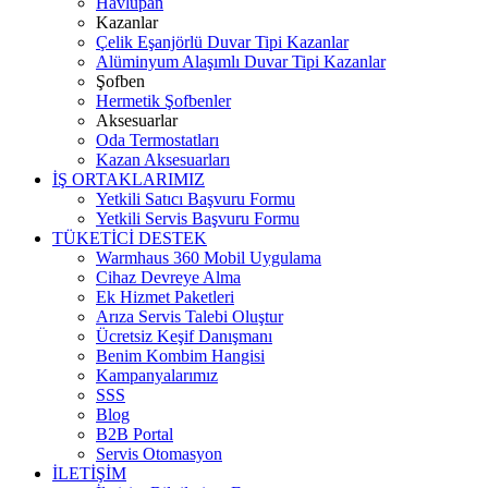
Havlupan
Kazanlar
Çelik Eşanjörlü Duvar Tipi Kazanlar
Alüminyum Alaşımlı Duvar Tipi Kazanlar
Şofben
Hermetik Şofbenler
Aksesuarlar
Oda Termostatları
Kazan Aksesuarları
İŞ ORTAKLARIMIZ
Yetkili Satıcı Başvuru Formu
Yetkili Servis Başvuru Formu
TÜKETİCİ DESTEK
Warmhaus 360 Mobil Uygulama
Cihaz Devreye Alma
Ek Hizmet Paketleri
Arıza Servis Talebi Oluştur
Ücretsiz Keşif Danışmanı
Benim Kombim Hangisi
Kampanyalarımız
SSS
Blog
B2B Portal
Servis Otomasyon
İLETİŞİM