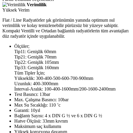
Verimlilik
Yüksek Verim
Flat / Line Radyatörler şık görünümün yanında optimum ısıl
verimlilik ve kolay temizlenebilir pürüzsüz bir yüzeye sahiptir.
Kompakt Ventilli ve Ortadan bağlantılı radyatörlerin tüm avantajları
düz radyatör içinde uygulanabilir.
Ölçüler;
Tip11: Genişlik 60mm
Tip21: Genişlik 70mm
Tip22: Genişlik 105mm
Tip33: Genişlik 160mm
Tüm Tipler İçin;
Yükseklik: 300-400-500-600-700-900mm
Uzunluk: 400-3000mm
İnterval-Aralık: 100-400-1600mm/200-1600-2400mm
Test Basıncı: 13bar
Max. Çalışma Basıncı: 10bar
Max Su Sıcaklığı: 110 ’c
Garanti: 10yıl
Bağlantı Sayısı: 4 x DIN G ½ ve 6 x DIN G ½
Hatve Ölçüsü: 33mm kıvrım
Maksimum saç kullanımı
Yüksek korozyona dayanım