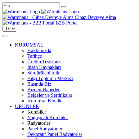
Cihaz Devreye Alma
B2B Portal
KURUMSAL
Hakkımızda
Tarihçe
Üretim Tesisimiz
İnsan Kaynakları
Sürdürülebilirlik
Bilgi Toplumu Merkezi
Basında Biz
Bizden Haberler
Belgeler ve Sertifikalar
Kurumsal Kimlik
ÜRÜNLER
Kombiler
Yoğuşmalı Kombiler
Radyatörler
Panel Radyatörler
Dekoratif Panel Radyatörler