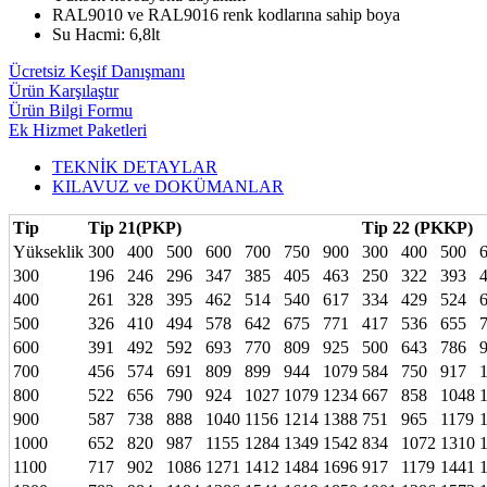
RAL9010 ve RAL9016 renk kodlarına sahip boya
Su Hacmi: 6,8lt
Ücretsiz Keşif Danışmanı
Ürün Karşılaştır
Ürün Bilgi Formu
Ek Hizmet Paketleri
TEKNİK DETAYLAR
KILAVUZ ve DOKÜMANLAR
Tip
Tip 21(PKP)
Tip 22 (PKKP)
Yükseklik
300
400
500
600
700
750
900
300
400
500
300
196
246
296
347
385
405
463
250
322
393
400
261
328
395
462
514
540
617
334
429
524
500
326
410
494
578
642
675
771
417
536
655
600
391
492
592
693
770
809
925
500
643
786
700
456
574
691
809
899
944
1079
584
750
917
800
522
656
790
924
1027
1079
1234
667
858
1048
900
587
738
888
1040
1156
1214
1388
751
965
1179
1000
652
820
987
1155
1284
1349
1542
834
1072
1310
1100
717
902
1086
1271
1412
1484
1696
917
1179
1441