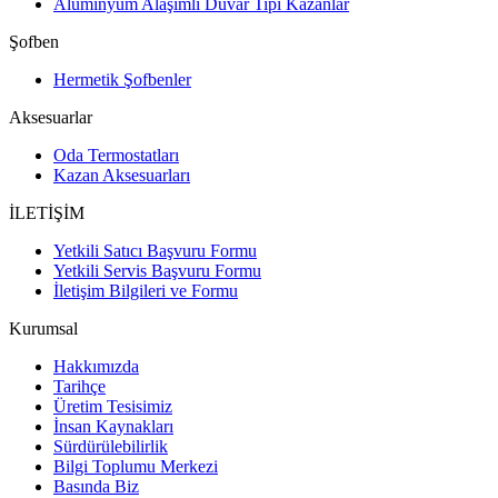
Alüminyum Alaşımlı Duvar Tipi Kazanlar
Şofben
Hermetik Şofbenler
Aksesuarlar
Oda Termostatları
Kazan Aksesuarları
İLETİŞİM
Yetkili Satıcı Başvuru Formu
Yetkili Servis Başvuru Formu
İletişim Bilgileri ve Formu
Kurumsal
Hakkımızda
Tarihçe
Üretim Tesisimiz
İnsan Kaynakları
Sürdürülebilirlik
Bilgi Toplumu Merkezi
Basında Biz