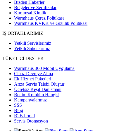
Bizden Haberler
Belgeler ve Sertifikalar
Kurumsal Kimlik
Warmhaus Çerez Politikası
Warmhaus KVKK ve Gizlilik Politikası
İŞ ORTAKLARIMIZ
Yetkili Servislerimiz
Yetkili Satıcılarımız
TÜKETİCİ DESTEK
Warmhaus 360 Mobil Uygulama
Cihaz Devreye Alma
Ek Hizmet Paketleri
Arıza Servis Talebi Oluştur
Ücretsiz Keşif Danışmanı
Benim Kombim Hangisi
Kampanyalarımız
SSS
Blog
B2B Portal
Servis Otomasyon