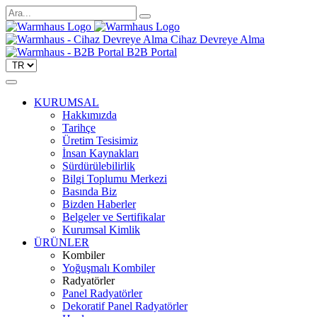
Cihaz Devreye Alma
B2B Portal
KURUMSAL
Hakkımızda
Tarihçe
Üretim Tesisimiz
İnsan Kaynakları
Sürdürülebilirlik
Bilgi Toplumu Merkezi
Basında Biz
Bizden Haberler
Belgeler ve Sertifikalar
Kurumsal Kimlik
ÜRÜNLER
Kombiler
Yoğuşmalı Kombiler
Radyatörler
Panel Radyatörler
Dekoratif Panel Radyatörler