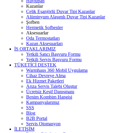
Havlupan
Kazanlar
Çelik Eşanjörlü Duvar Tipi Kazanlar
Alüminyum Alaşımlı Duvar Tipi Kazanlar
Şofben
Hermetik Şofbenler
Aksesuarlar
Oda Termostatları
Kazan Aksesuarları
İŞ ORTAKLARIMIZ
Yetkili Satıcı Başvuru Formu
Yetkili Servis Başvuru Formu
TÜKETİCİ DESTEK
Warmhaus 360 Mobil Uygulama
Cihaz Devreye Alma
Ek Hizmet Paketleri
Arıza Servis Talebi Oluştur
Ücretsiz Keşif Danışmanı
Benim Kombim Hangisi
Kampanyalarımız
SSS
Blog
B2B Portal
Servis Otomasyon
İLETİŞİM