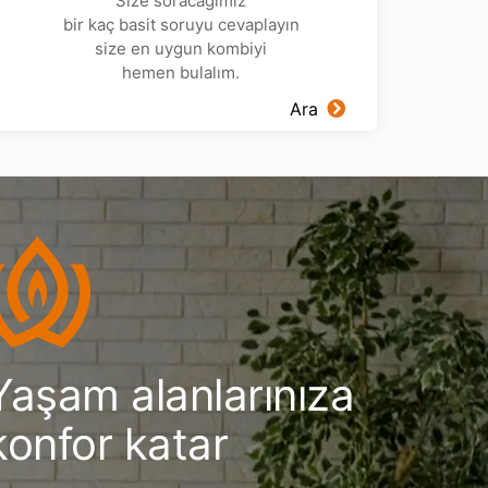
Size soracağımız
bir kaç basit soruyu cevaplayın
size en uygun kombiyi
hemen bulalım.
Ara
Yaşam alanlarınıza
konfor katar