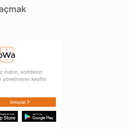
 açmak
z indirin, kombinizi
n yönetmenin keyfini
Detaylar