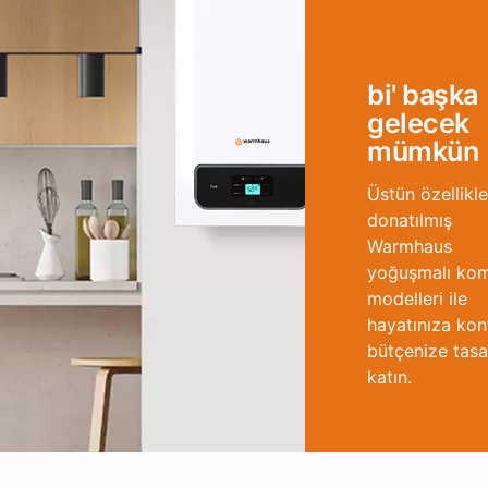
bi' başka
gelecek
mümkün
Üstün özellikle
donatılmış
Warmhaus
yoğuşmalı ko
modelleri ile
hayatınıza kon
bütçenize tasa
katın.