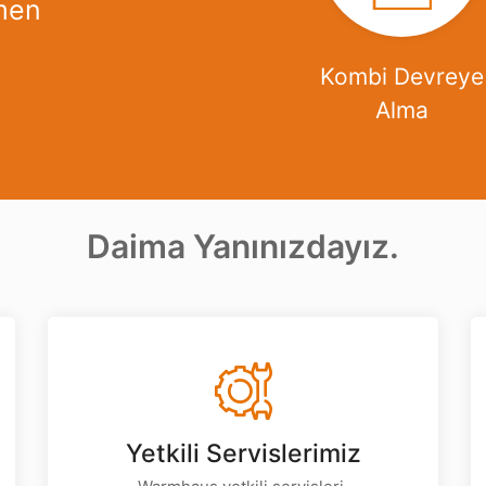
men
Kombi Devreye
Alma
Daima Yanınızdayız.
Yetkili Servislerimiz