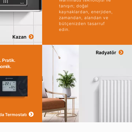
tanışın; doğal
kaynaklardan, enerjiden,
zamandan, alandan ve
bütçenizden tasarruf
edin.
Kazan
Radyatör
ı. Pratik.
omik.
Oda Termostatı