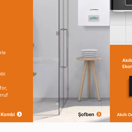
rle
Akıll
Ekon
mbi
for,
rruf
Kombi
Şofben
Akıllı 