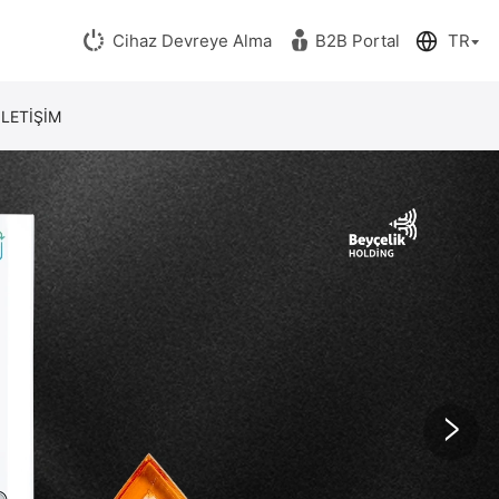
Cihaz Devreye Alma
B2B Portal
İLETİŞİM
>