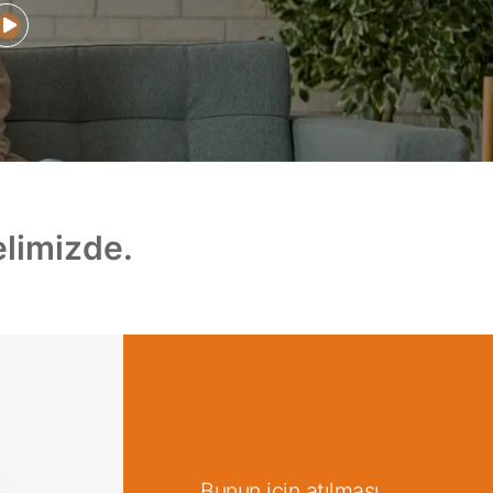
elimizde.
Bunun için atılması