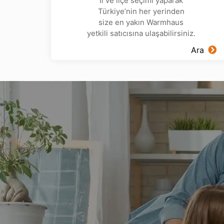
İl ve ilçe seçimi yaparak
Türkiye’nin her yerinden
size en yakın Warmhaus
yetkili satıcısına ulaşabilirsiniz.
Ara