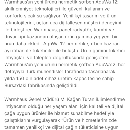
Warmhaus’un yeni ürünü hermetik şofben AquWa 12;
akıllı emniyet teknolojileri ile güvenli kullanım ve
konforlu sıcak su sağlıyor. Yenilikçi tasarım ve ürün
teknolojilerini, uçtan uca dijitalleşen müşteri deneyimi
ile birleştiren Warmhaus, panel radyatör, kombi ve
duvar tipi kazandan oluşan ürün gamına yepyeni bir
ürün daha ekledi. AquWa 12 hermetik şofben haziran
ayı itibari ile tüketiciler ile buluştu. Ürün gamını tüketici
ihtiyaçları ve talepleri doğrultusunda genişleten
Warmhaus’un yeni ürünü hermetik şofben AquWa12; her
detayıyla Türk mühendisler tarafından tasarlanarak
yılda 150 bin adet cihaz üretim kapasitesine sahip
Bursa’daki fabrikasında geliştirildi.
Warmhaus Genel Müdürü M. Kağan Turan iklimlendirme
ihtiyacının olduğu her yaşam alanı için kaliteli ve dijital
çağa uygun ürünler ile hizmet sunabilme hedefiyle
çalıştıklarını vurgulayarak “Ürün ve hizmetlerimizde
tamamen yenilikçi ve dijital çağın tüketicisine uygun