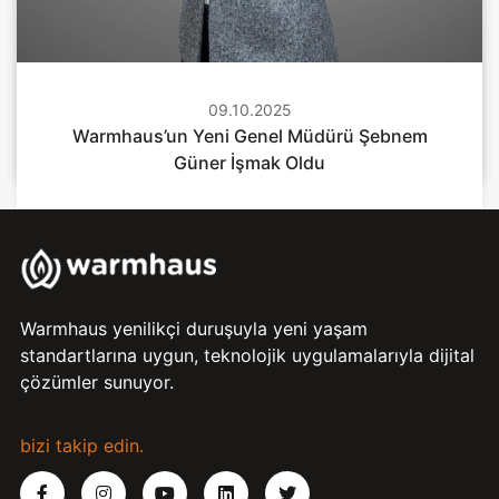
02.04.2025
09.10.2025
26.11.2025
Warmhaus’tan Yerli Üretimde Önemli Adım
Warmhaus’un Yeni Genel Müdürü Şebnem
Warmhaus Glowa’yı Yurtiçi Pazara Sundu
Güner İşmak Oldu
Warmhaus yenilikçi duruşuyla yeni yaşam
standartlarına uygun, teknolojik uygulamalarıyla dijital
çözümler sunuyor.
bizi takip edin.