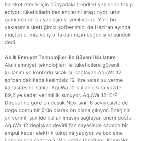
hareket etmek için dünyadaki trendleri yakından takip
ediyor, tüketicilerin beklentilerini araştırıyor, ürün
gamımızı da bu yaklaşımla yeniliyoruz. Yine bu
yaklaşımla ürettiğimiz şofbenimizi de Haziran ayında
müşterilerimiz ve iş ortaklarımızın beğenisine sunduk”
dedi.
Akıllı Emniyet Teknolojileri ile Güvenli Kullanım
Akıllı emniyet teknolojileri ile tüketicilere güvenli
kullanım ve konforlu sıcak su sağlayan AquWa 12
şofben dakikada kesintisiz 12 litre sıcak su verme
kapasitesine sahip. AquWa 12 kullanıcısına yüzde
89,2’ye kadar verimlilik sunuyor. AquWa 12; ErP
Direktifine göre en düşük NOx sınıf 6 seviyesiyle de
doğa dostu bir ürün olarak ön plana çıkıyor. Enerjinin
en verimli şekilde kullanılmasını sağlayan enerji dostu
AquWa 12 değişken devirli fan sayesinde sadece bir
ampul kadar elektrik tüketimi yapıyor ve bekleme
konumunda sadece 3 W elektrik tüketiyor. Kompakt