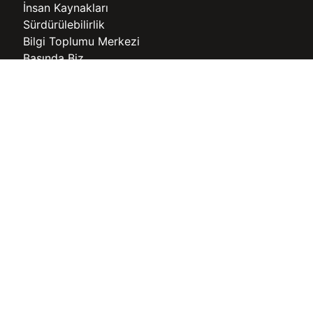
İnsan Kaynakları
Sürdürülebilirlik
Bilgi Toplumu Merkezi
Basında Biz
Bizden Haberler
Belgeler ve Sertifikalar
Kurumsal Kimlik
Warmhaus Çerez Politikası
Warmhaus KVKK ve Gizlilik Politikası
İŞ ORTAKLARIMIZ
Yetkili Servislerimiz
Yetkili Satıcılarımız
TÜKETİCİ DESTEK
Warmhaus 360 Mobil Uygulama
Cihaz Devreye Alma
Ek Hizmet Paketleri
Arıza Servis Talebi Oluştur
Ücretsiz Keşif Danışmanı