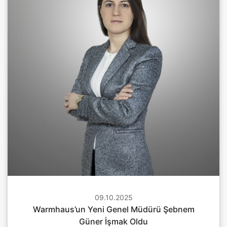
02.04.2025
09.10.2025
26.11.2025
Warmhaus’tan Yerli Üretimde Önemli Adım
Warmhaus’un Yeni Genel Müdürü Şebnem
Warmhaus Glowa’yı Yurtiçi Pazara Sundu
Güner İşmak Oldu