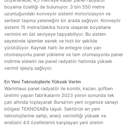
boyahanede, 4,5 metreye kadar panel radyatör
boyama özelliği de bulunuyor. 3 bin 550 metre
uzunluğundaki konveyör sistemi motorizasyon ve
serbest taşıma yeteneğini bir arada sağlıyor. Konveyör
sistemi 15 metre/dakika hızına ulaşarak boyahane
verimini en üst seviyeye taşıyabiliyor. Bu sistem
sayesinde işlemler esnek ve hızlı bir şekilde
yürütülüyor. Kaynak hattı ile entegre olan yarı
otomasyonlu panel yükleme ve tam otomasyonlu panel
indirme sistemi ise panel radyatör hattında yüksek
verimli işleyiş sağlıyor.
En Yeni Teknolojilerle Yüksek Verim
Warmhaus panel radyatör ile kombi, kazan, şofben
üretimi yapan fabrikalarını 2023 yılının sonunda tek
çatı altında toplayarak Bursa’nın yeni organize sanayi
bölgesi TEKNOSAB’a taşıdı. Sektörün en yeni
teknolojilerine sahip, enerji verimliliği yüksek ve
endüstri 4.0 özelliklerini karşılayan yeni üretim