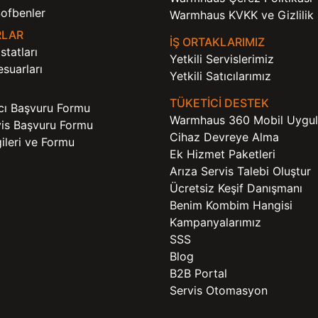
ofbenler
Warmhaus KVKK ve Gizlilik P
RLAR
İŞ ORTAKLARIMIZ
tatları
Yetkili Servislerimiz
suarları
Yetkili Satıcılarımız
TÜKETİCİ DESTEK
ıcı Başvuru Formu
Warmhaus 360 Mobil Uygu
rvis Başvuru Formu
Cihaz Devreye Alma
lgileri ve Formu
Ek Hizmet Paketleri
Arıza Servis Talebi Oluştur
Ücretsiz Keşif Danışmanı
Benim Kombim Hangisi
Kampanyalarımız
SSS
Blog
B2B Portal
Servis Otomasyon