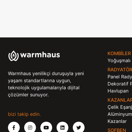
KOMBILER
Yoğuşmalı 
RADYATÖR
Warmhaus yenilikçi duruşuyla yeni
Panel Rady
yaşam standartlarına uygun,
Dekoratif 
teknolojik uygulamalarıyla dijital
Havlupan
çözümler sunuyor.
KAZANLA
Çelik Eşanj
bizi takip edin.
Alüminyum 
Kazanlar
ŞOFBEN