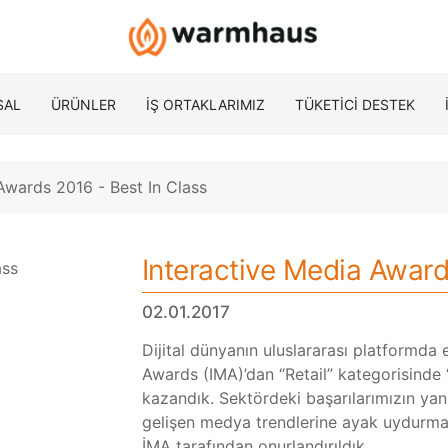
SAL
ÜRÜNLER
İŞ ORTAKLARIMIZ
TÜKETİCİ DESTEK
Awards 2016 - Best In Class
Interactive Media Award
02.01.2017
Dijital dünyanın uluslararası platformda e
Awards (IMA)’dan “Retail” kategorisinde “S
kazandık. Sektördeki başarılarımızın yanı
gelişen medya trendlerine ayak uydurma
İMA tarafından onurlandırıldık.