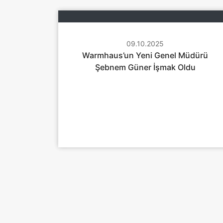
02.04.2025
09.10.2025
26.11.2025
Warmhaus’tan Yerli Üretimde Önemli
Warmhaus Glowa’yı Yurtiçi Pazara
Warmhaus’un Yeni Genel Müdürü
Şebnem Güner İşmak Oldu
Sundu
Adım