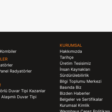
KURUMSAL
Kombiler
Hakkımızda
Tarihçe
LER
Üretim Tesisimiz
atörler
İnsan Kaynakları
Panel Radyatörler
Sürdürülebilirlik
Bilgi Toplumu Merkezi
R
Basında Biz
örlü Duvar Tipi Kazanlar
Bizden Haberler
Alaşımlı Duvar Tipi
Belgeler ve Sertifikalar
Kurumsal Kimlik
Warmhaus Çerez Politikası