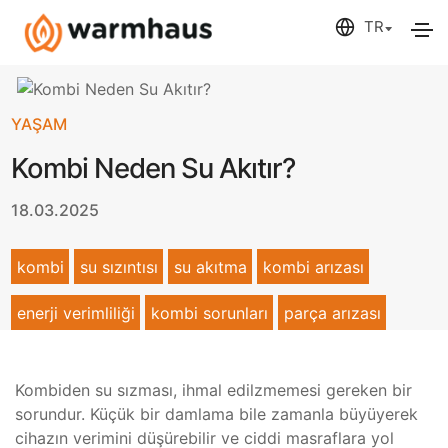
YAŞAM
Kombi Neden Su Akıtır?
18.03.2025
kombi
su sızıntısı
su akıtma
kombi arızası
enerji verimliliği
kombi sorunları
parça arızası
Kombiden su sızması, ihmal edilzmemesi gereken bir
sorundur. Küçük bir damlama bile zamanla büyüyerek
cihazın verimini düşürebilir ve ciddi masraflara yol